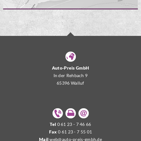
Auto-Preis GmbH
In der Rehbach 9
65396 Walluf
Tel
0 61 23 - 7 46 66
Fax
0 61 23 - 7 55 01
Mail
web@auto-preis-gmbh.de