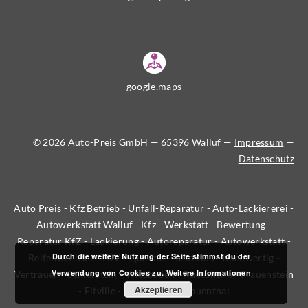
google.maps
© 2026 Auto-Preis GmbH — 65396 Walluf —
Impressum
—
Datenschutz
Auto Preis - Kfz Betrieb - Unfall-Reparatur - Auto-Lackiererei -
Autowerkstatt Walluf - Kfz - Werkstatt - Bewertung -
Reparatur KfZ - Lackierung - Autoreparatur - Autowerkstatt -
Durch die weitere Nutzung der Seite stimmst du der
Reifenwechsel - TÜV - Qualität - Tradition - hochwertig -
Verwendung von Cookies zu.
Weitere Informationen
Vertrauen - Schierstein - Wiesbaden - Rüdesheim - Frauenstein
Akzeptieren
- Eltville - Martinsthal - Rauenthal